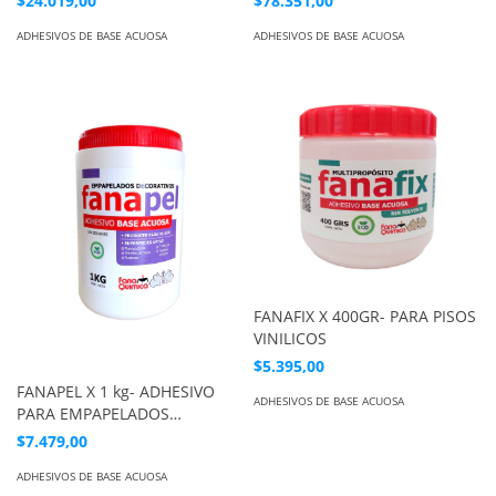
$24.019,00
$78.351,00
ADHESIVOS DE BASE ACUOSA
ADHESIVOS DE BASE ACUOSA
FANAFIX X 400GR- PARA PISOS
VINILICOS
$5.395,00
FANAPEL X 1 kg- ADHESIVO
ADHESIVOS DE BASE ACUOSA
PARA EMPAPELADOS
DECORATIVOS
$7.479,00
ADHESIVOS DE BASE ACUOSA