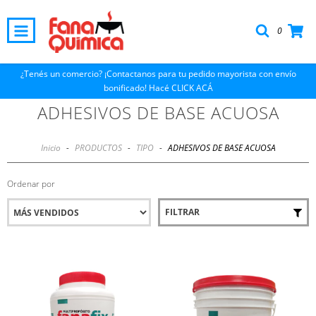
0
¿Tenés un comercio? ¡Contactanos para tu pedido mayorista con envío
bonificado! Hacé CLICK ACÁ
ADHESIVOS DE BASE ACUOSA
Inicio
-
PRODUCTOS
-
TIPO
-
ADHESIVOS DE BASE ACUOSA
Ordenar por
FILTRAR