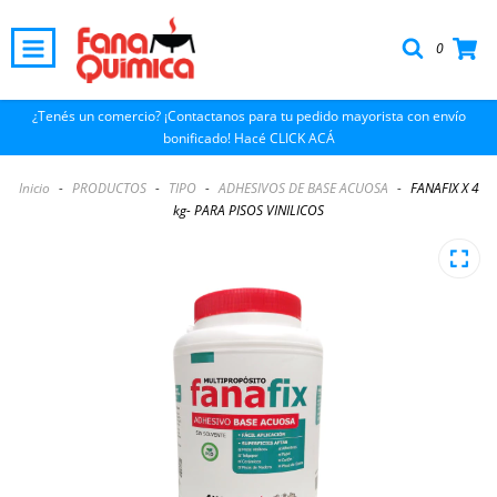
0
¿Tenés un comercio? ¡Contactanos para tu pedido mayorista con envío
bonificado! Hacé CLICK ACÁ
Inicio
-
PRODUCTOS
-
TIPO
-
ADHESIVOS DE BASE ACUOSA
-
FANAFIX X 4
kg- PARA PISOS VINILICOS