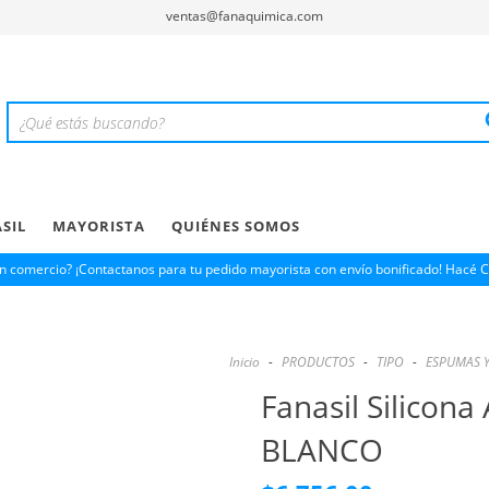
ventas@fanaquimica.com
SIL
MAYORISTA
QUIÉNES SOMOS
n comercio? ¡Contactanos para tu pedido mayorista con envío bonificado! Hacé 
Inicio
-
PRODUCTOS
-
TIPO
-
ESPUMAS 
Fanasil Silicona
BLANCO