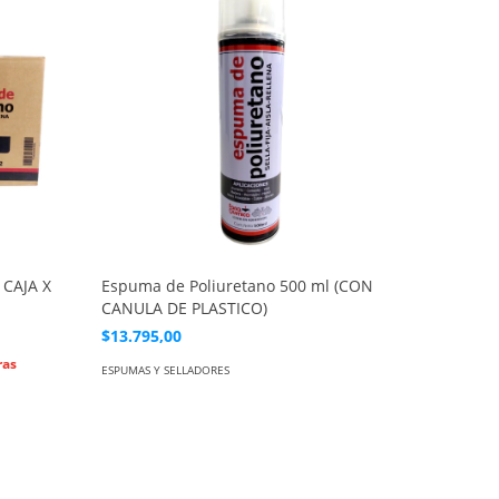
 CAJA X
Espuma de Poliuretano 500 ml (CON
Fanasil S
CANULA DE PLASTICO)
$83.788
$13.795,00
ESPUMAS Y
ESPUMAS Y SELLADORES