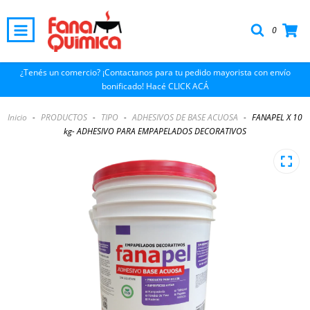
0
¿Tenés un comercio? ¡Contactanos para tu pedido mayorista con envío
bonificado! Hacé CLICK ACÁ
Inicio
-
PRODUCTOS
-
TIPO
-
ADHESIVOS DE BASE ACUOSA
-
FANAPEL X 10
kg- ADHESIVO PARA EMPAPELADOS DECORATIVOS