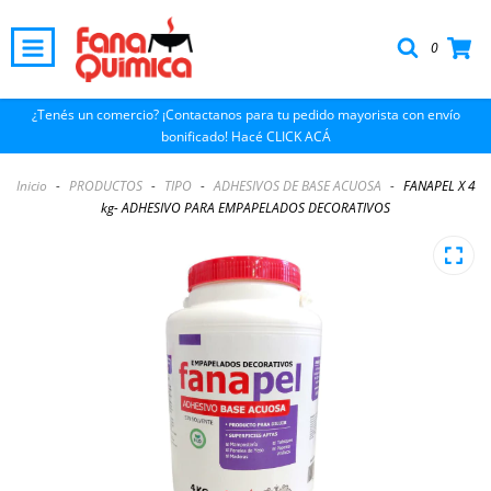
0
¿Tenés un comercio? ¡Contactanos para tu pedido mayorista con envío
bonificado! Hacé CLICK ACÁ
Inicio
-
PRODUCTOS
-
TIPO
-
ADHESIVOS DE BASE ACUOSA
-
FANAPEL X 4
kg- ADHESIVO PARA EMPAPELADOS DECORATIVOS